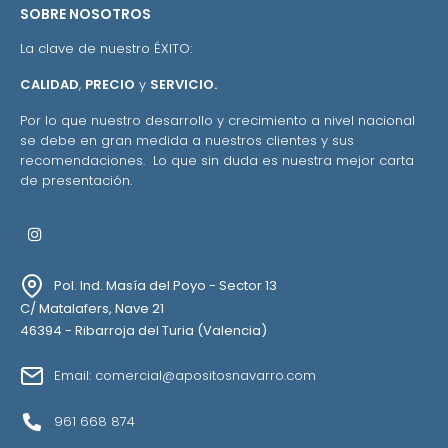
SOBRE NOSOTROS
La clave de nuestro ÉXITO:
CALIDAD
,
PRECIO
y
SERVICIO.
Por lo que nuestro desarrollo y crecimiento a nivel nacional
se debe en gran medida a nuestros clientes y sus
recomendaciones. Lo que sin duda es nuestra mejor carta
de presentación.
Instagram
Pol. Ind. Masía del Poyo - Sector 13
C/ Matalafers, Nave 21
46394 - Ribarroja del Turia (Valencia)
Email: comercial@apositosnavarro.com
961 668 874