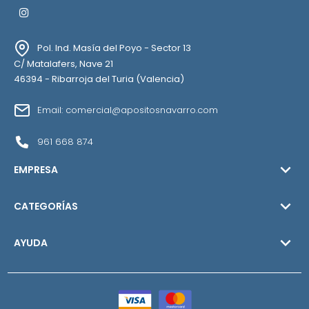
Instagram
Pol. Ind. Masía del Poyo - Sector 13
C/ Matalafers, Nave 21
46394 - Ribarroja del Turia (Valencia)
Email: comercial@apositosnavarro.com
961 668 874

EMPRESA

CATEGORÍAS

AYUDA