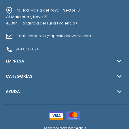
Pol. Ind. Masía del Poyo - Sector 13
C/ Matalafers, Nave 21
46394 - Ribarroja del Turia (Valencia)
Email: comercial@apositosnavarro.com
961 668 874

EMPRESA

CATEGORÍAS

AYUDA
Desarrollado por
Addis