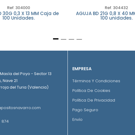
Ref. 304000
Ref. 304432
 30G 0,3 X 13 MM Caja de
AGUJA BD 21G 0,8 X 40 M
100 Unidades.
100 unidades.
EMPRESA
. Masía del Poyo - Sector 13
, Nave 21
Términos Y Condiciones
roja del Turia (Valencia)
Política De Cookies
Política De Privacidad
positosnavarro.com
Pago Seguro
Envío
 874