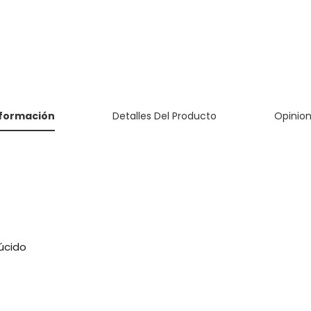
nformación
Detalles Del Producto
Opinio
úcido