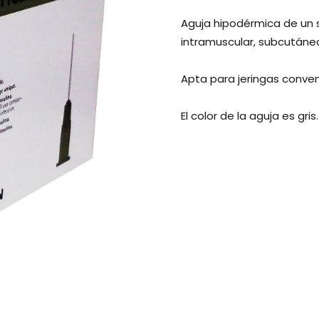
Aguja hipodérmica de un s
intramuscular, subcutánea 
Apta para jeringas conven
El color de la aguja es gri