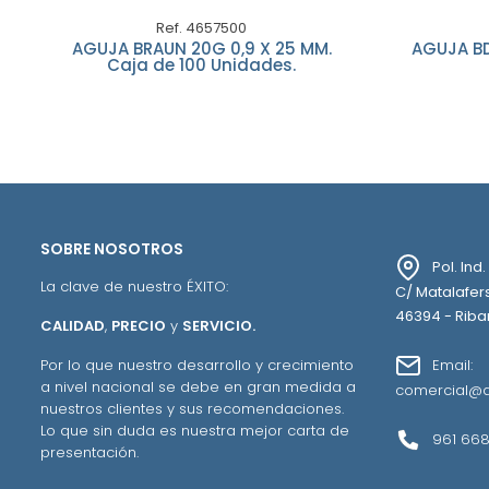
Ref. 4657500
AGUJA BRAUN 20G 0,9 X 25 MM.
AGUJA BD
Caja de 100 Unidades.
SOBRE NOSOTROS
Pol. Ind
La clave de nuestro ÉXITO:
C/ Matalafers
46394 - Ribar
CALIDAD
,
PRECIO
y
SERVICIO.
Email:
Por lo que nuestro desarrollo y crecimiento
a nivel nacional se debe en gran medida a
comercial@a
nuestros clientes y sus recomendaciones.
Lo que sin duda es nuestra mejor carta de
961 668
presentación.