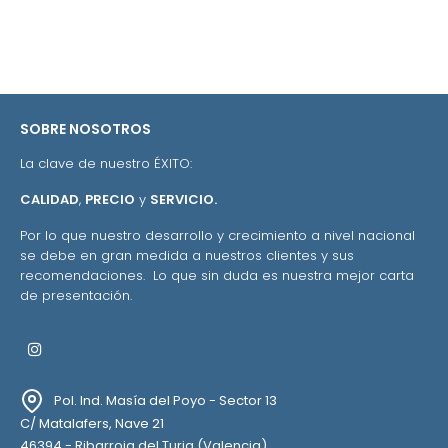
SOBRE NOSOTROS
La clave de nuestro ÉXITO:
CALIDAD
,
PRECIO
y
SERVICIO.
Por lo que nuestro desarrollo y crecimiento a nivel nacional
se debe en gran medida a nuestros clientes y sus
recomendaciones. Lo que sin duda es nuestra mejor carta
de presentación.
Instagram
Pol. Ind. Masía del Poyo - Sector 13
C/ Matalafers, Nave 21
46394 - Ribarroja del Turia (Valencia)