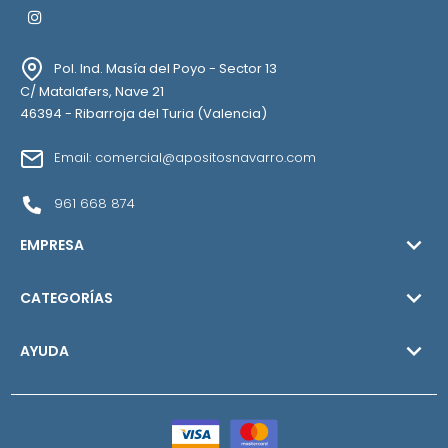
Instagram
Pol. Ind. Masía del Poyo - Sector 13
C/ Matalafers, Nave 21
46394 - Ribarroja del Turia (Valencia)
Email: comercial@apositosnavarro.com
961 668 874

EMPRESA

CATEGORÍAS

AYUDA