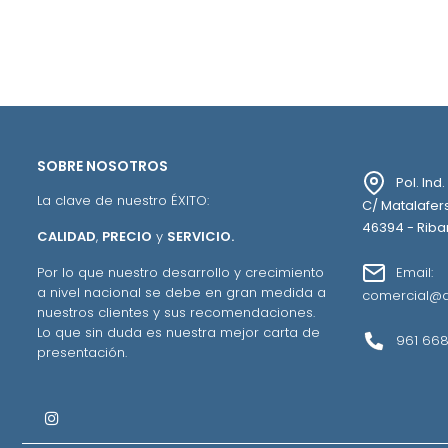
SOBRE NOSOTROS
Pol. Ind
La clave de nuestro ÉXITO:
C/ Matalafers
46394 - Ribar
CALIDAD
,
PRECIO
y
SERVICIO.
Email:
Por lo que nuestro desarrollo y crecimiento
a nivel nacional se debe en gran medida a
comercial@a
nuestros clientes y sus recomendaciones.
Lo que sin duda es nuestra mejor carta de
961 668
presentación.
Instagram