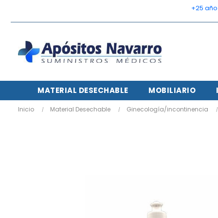
    +25 añ
MATERIAL DESECHABLE
MOBILIARIO
Inicio
Material Desechable
Ginecología/incontinencia