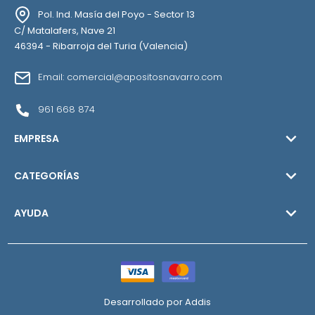
Pol. Ind. Masía del Poyo - Sector 13
C/ Matalafers, Nave 21
46394 - Ribarroja del Turia (Valencia)
Email: comercial@apositosnavarro.com
961 668 874

EMPRESA

CATEGORÍAS

AYUDA
Desarrollado por
Addis