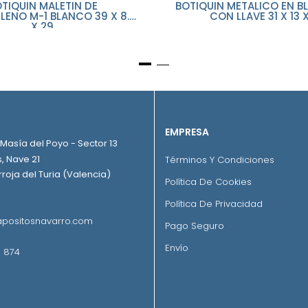
TIQUIN MALETIN DE
BOTIQUIN METALICO EN B
NCO 39 X 8.5
CON LLAVE 31 X 13 X
X 29
EMPRESA
. Masía del Poyo - Sector 13
, Nave 21
Términos Y Condiciones
roja del Turia (Valencia)
Política De Cookies
Política De Privacidad
positosnavarro.com
Pago Seguro
Envío
 874