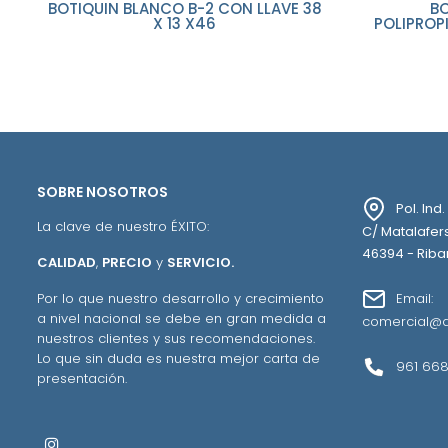
BOTIQUIN BLANCO B-2 CON LLAVE 38
BO
X 13 X46
POLIPROPILENO M-1 BLA
SOBRE NOSOTROS
Pol. Ind
La clave de nuestro ÉXITO:
C/ Matalafers
46394 - Ribar
CALIDAD
,
PRECIO
y
SERVICIO.
Email:
Por lo que nuestro desarrollo y crecimiento
a nivel nacional se debe en gran medida a
comercial@a
nuestros clientes y sus recomendaciones.
Lo que sin duda es nuestra mejor carta de
961 668
presentación.
Instagram