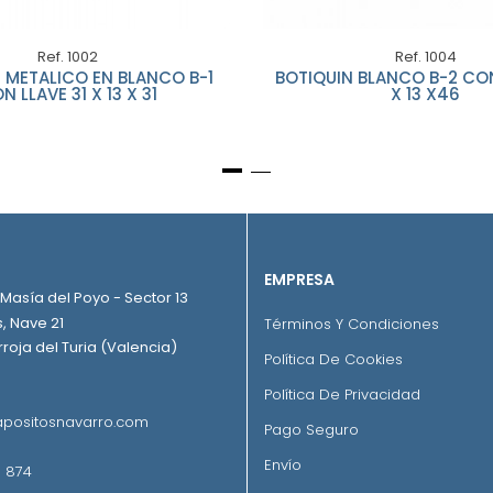
Ref. 1002
Ref. 1004
 METALICO EN BLANCO B-1
BOTIQUIN BLANCO B-2 CON
N LLAVE 31 X 13 X 31
X 13 X46
EMPRESA
. Masía del Poyo - Sector 13
, Nave 21
Términos Y Condiciones
roja del Turia (Valencia)
Política De Cookies
Política De Privacidad
positosnavarro.com
Pago Seguro
Envío
 874