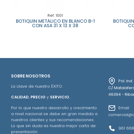
Ref. 1001
BOTIQUIN METÁLICO EN BLANCO B-1
BOTIQUIN
CON ASA 31 X 13 X 38
CO
SOBRE NOSOTROS
Pol. Ind
La clave de nuestro ÉXITO:
C/ Matalafers
46394 - Ribar
CALIDAD
,
PRECIO
y
SERVICIO.
Email:
Por lo que nuestro desarrollo y crecimiento
a nivel nacional se debe en gran medida a
comercial@a
nuestros clientes y sus recomendaciones.
Lo que sin duda es nuestra mejor carta de
961 668
presentación.