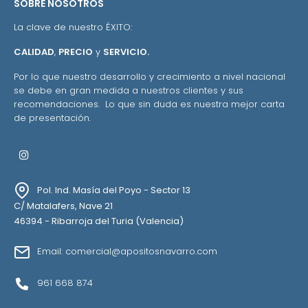
SOBRE NOSOTROS
La clave de nuestro ÉXITO:
CALIDAD
,
PRECIO
y
SERVICIO.
Por lo que nuestro desarrollo y crecimiento a nivel nacional
se debe en gran medida a nuestros clientes y sus
recomendaciones. Lo que sin duda es nuestra mejor carta
de presentación.
Instagram
Pol. Ind. Masía del Poyo - Sector 13
C/ Matalafers, Nave 21
46394 - Ribarroja del Turia (Valencia)
Email: comercial@apositosnavarro.com
961 668 874